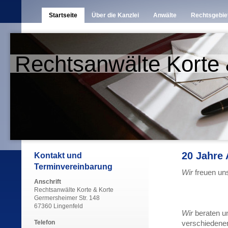
Startseite
Über die Kanzlei
Anwälte
Rechtsgebie
Rechtsanwälte Korte 
20 Jahre 
Kontakt und
Terminvereinbarung
Wir
freuen un
Anschrift
Rechtsanwälte Korte & Korte
Germersheimer Str. 148
67360 Lingenfeld
Wir
beraten un
Telefon
verschiedener