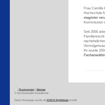
Frau Camilla 
Hochschule fü
magister re
Kommission d
Seit 2000 arb
Familienrecht
nachehelicher
Vermögensaus
Ihr wurde 200
Fachanwältin
Druckversion
|
Sitemap
© Rechtsanwälte Korte&Korte
Diese Homepage wurde mit
IONOS MyWebsite
erstellt.