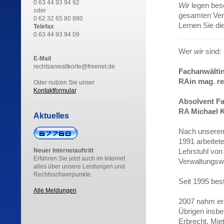
0 63 44 93 94 92
Wir
legen beso
oder
gesamten Ver
0 62 32 65 80 880
Lernen Sie di
Telefax
0 63 44 93 94 09
Wer
wir
sind:
E-Mail
rechtsanwaltkorte@freenet.de
Fachanwältin
RAin mag. rer
Oder nutzen Sie unser
Kontaktformular
.
Absolvent Fa
RA Michael 
Aktuelles
Nach unserem
1991 arbeitet
Neuer Internetauftritt
Lehrstuhl von
Erfahren Sie jetzt auch im Internet
Verwaltungswi
alles über unsere Leistungen und
Rechtsschwerpunkte.
Seit 1995 best
Alle Meldungen
2007 nahm er 
Übrigen insbe
Erbrecht, Miet